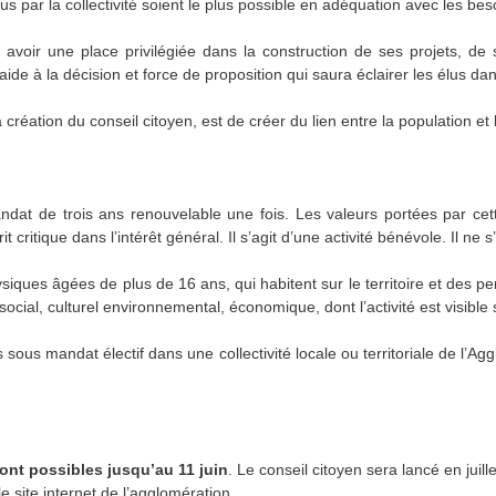
dus par la collectivité soient le plus possible en adéquation avec les be
 avoir une place privilégiée dans la construction de ses projets, de s
’aide à la décision et force de proposition qui saura éclairer les élus dan
a création du conseil citoyen, est de créer du lien entre la population et 
at de trois ans renouvelable une fois. Les valeurs portées par cet
rit critique dans l’intérêt général. Il s’agit d’une activité bénévole. Il ne
ues âgées de plus de 16 ans, qui habitent sur le territoire et des p
ocial, culturel environnemental, économique, dont l’activité est visible su
sous mandat électif dans une collectivité locale ou territoriale de l’
sont possibles jusqu’au 11 juin
. Le conseil citoyen sera lancé en juill
le site internet de l’agglomération.