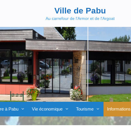
Ville de Pabu
Au carrefour de l'Armor et de l'Argoat
re à Pabu
Vie économique
Tourisme
Informations