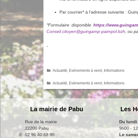
Par courrier* à l’adresse suivante : Gu
*
Formulaire disponible
https://www.guingam
Conseil.citoyen@guingamp-paimpol.bzh
, ou p
Catégories
Actualité
,
Evènements à venir
,
Informations
Catégories
Actualité
,
Evènements à venir
,
Informations
La mairie de Pabu
Les H
Rue de la mairie
Du lundi
22200 Pabu
9h00 - 12
✆ 02 96 40 68 90
Le same