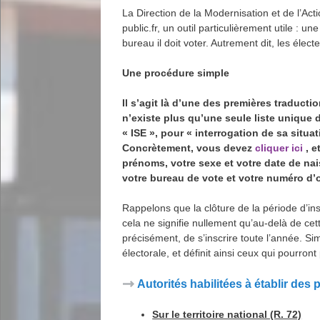
La Direction de la Modernisation et de l’Act
public.fr, un outil particulièrement utile : un
bureau il doit voter. Autrement dit, les éle
Une procédure simple
Il s’agit là d’une des premières traducti
n’existe plus qu’une seule liste unique d
« ISE », pour « interrogation de sa situat
Concrètement, vous devez
cliquer ici
, e
prénoms, votre sexe et votre date de nai
votre bureau de vote et votre numéro d’o
Rappelons que la clôture de la période d’in
cela ne signifie nullement qu’au-delà de cet
précisément, de s’inscrire toute l’année. S
électorale, et définit ainsi ceux qui pourront 
Autorités habilitées à établir des
Sur le territoire national (R. 72)