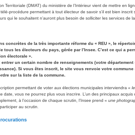
ion Territoriale (DMAT) du ministère de l’Intérieur vient de mettre en li
e télé-procédure permettant à tout électeur de savoir s’il est bien inscrit 
cteurs qui le souhaitent n’auront plus besoin de solliciter les services 
ons concrètes de la très importante réforme du « REU », le répertoi
e tous les électeurs du pays, gérée par l’Insee. C’est ce qui a perm
ion électorale ».
t entrer un certain nombre de renseignements (votre département
ssance). Si vous êtes inscrit, le site vous renvoie votre commune 
rdre sur la liste de la commune.
scription permettant de voter aux élections municipales interviendra «
l
te date, vous ne pourrez plus vous inscrire. L’un des principaux acquis 
implement, à l’occasion de chaque scrutin, l’Insee prend «
une photogra
participer au scrutin.
 procurations