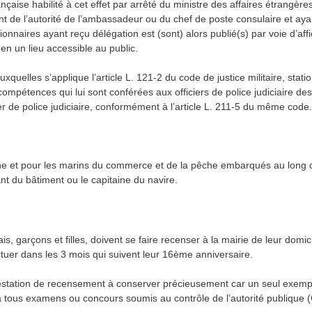
nçaise habilité à cet effet par arrêté du ministre des affaires étrangère
nt de l’autorité de l’ambassadeur ou du chef de poste consulaire et aya
onnaires ayant reçu délégation est (sont) alors publié(s) par voie d’affi
en un lieu accessible au public.
auxquelles s’applique l’article L. 121-2 du code de justice militaire, st
ompétences qui lui sont conférées aux officiers de police judiciaire de
ier de police judiciaire, conformément à l’article L. 211-5 du même code
ne et pour les marins du commerce et de la pêche embarqués au long c
t du bâtiment ou le capitaine du navire.
, garçons et filles, doivent se faire recenser à la mairie de leur domicil
fectuer dans les 3 mois qui suivent leur 16ème anniversaire.
testation de recensement à conserver précieusement car un seul exempla
n à tous examens ou concours soumis au contrôle de l’autorité publiqu