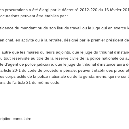
les procurations a été élargi par le décret n° 2012-220 du 16 février 201
procurations peuvent être établies par :
ésidence du mandant ou de son lieu de travail ou le juge qui en exerce l
 en chef, en activité ou à la retraite, désigné par le premier président
J), autre que les maires ou leurs adjoints, que le juge du tribunal d’inst
u tout réserviste au titre de la réserve civile de la police nationale ou a
é d’agent de police judiciaire, que le juge du tribunal d’instance aura d
rticle 20-1 du code de procédure pénale, peuvent établir des procuratio
les corps actifs de la police nationale ou de la gendarmerie, qui ne son
ons de l’article 21 du même code.
iption consulaire