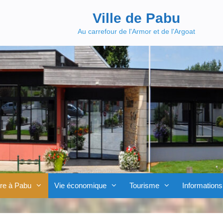
Ville de Pabu
Au carrefour de l'Armor et de l'Argoat
re à Pabu
Vie économique
Tourisme
Informations