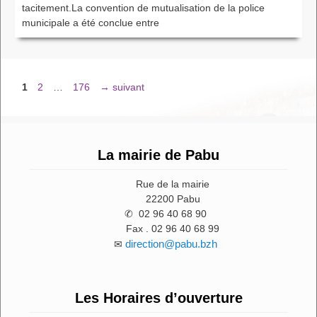
tacitement.La convention de mutualisation de la police
municipale a été conclue entre
Page
Page
Page
1
2
…
176
→
suivant
La mairie de Pabu
Rue de la mairie
22200 Pabu
✆ 02 96 40 68 90
Fax . 02 96 40 68 99
direction@pabu.bzh
✉
Les Horaires d’ouverture