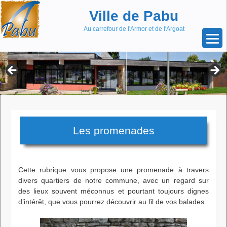
Aller
Skip
Ville de Pabu
au
to
contenu
content
Au carrefour de l'Armor et de l'Argoat
Les promenades
Cette rubrique vous propose une promenade à travers
divers quartiers de notre commune, avec un regard sur
des lieux souvent méconnus et pourtant toujours dignes
d’intérêt, que vous pourrez découvrir au fil de vos balades.