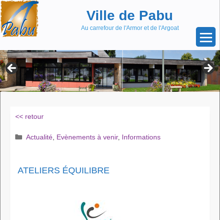
Aller
Skip
Ville de Pabu
au
to
contenu
content
Au carrefour de l'Armor et de l'Argoat
<< retour
Catégories
Actualité
,
Evènements à venir
,
Informations
ATELIERS ÉQUILIBRE