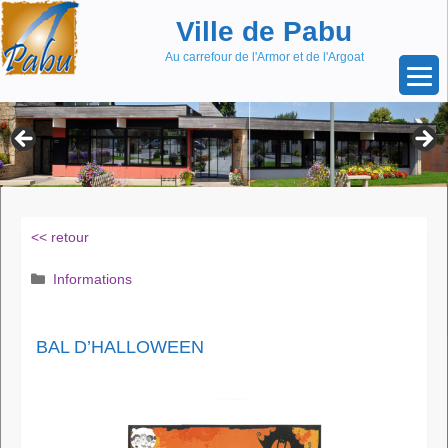
Aller
Skip
Ville de Pabu
au
to
contenu
content
Au carrefour de l'Armor et de l'Argoat
<< retour
Catégories
Informations
BAL D’HALLOWEEN