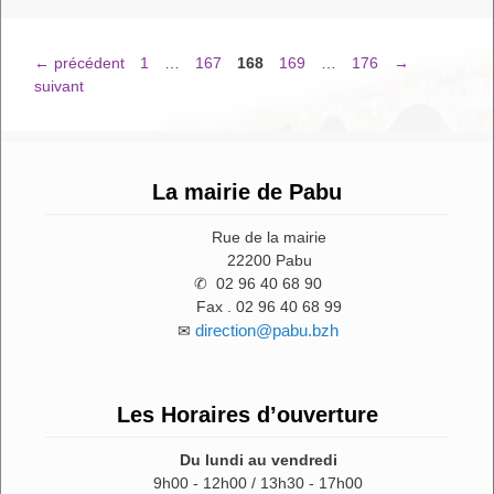
Page
Page
Page
Page
Page
←
précédent
1
…
167
168
169
…
176
→
suivant
La mairie de Pabu
Rue de la mairie
22200 Pabu
✆ 02 96 40 68 90
Fax . 02 96 40 68 99
direction@pabu.bzh
✉
Les Horaires d’ouverture
Du lundi au vendredi
9h00 - 12h00 / 13h30 - 17h00