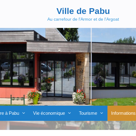
Ville de Pabu
Au carrefour de l'Armor et de l'Argoat
re à Pabu
Vie économique
Tourisme
Informations