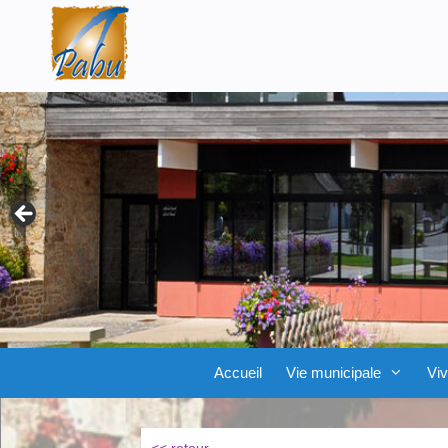
Aller
Skip
au
to
contenu
content
Accueil
Vie municipale
Viv