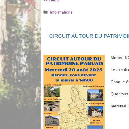
<< retour
Catégories
Informations
CIRCUIT AUTOUR DU PATRIMOI
Mercredi 2
Le circuit
Chaque ét
Que vous 
mercredi 