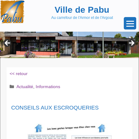
Aller
Skip
Ville de Pabu
au
to
contenu
content
Au carrefour de l'Armor et de l'Argoat
<< retour
Catégories
Actualité
,
Informations
CONSEILS AUX ESCROQUERIES