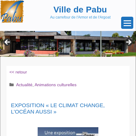
Aller
Skip
Ville de Pabu
au
to
contenu
content
Au carrefour de l'Armor et de l'Argoat
<< retour
Catégories
Actualité
,
Animations culturelles
EXPOSITION « LE CLIMAT CHANGE,
L’OCÉAN AUSSI »