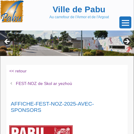
Aller
Skip
Ville de Pabu
au
to
contenu
content
Au carrefour de l'Armor et de l'Argoat
<< retour
FEST-NOZ de Skol ar yezhoù
AFFICHE-FEST-NOZ-2025-AVEC-
SPONSORS