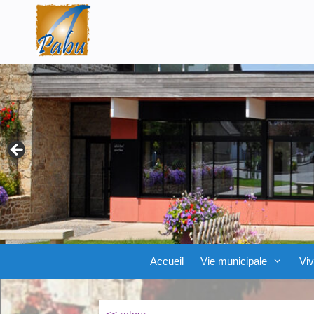
Aller
Skip
au
to
contenu
content
Accueil
Vie municipale
Viv