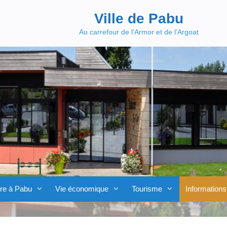
Ville de Pabu
Au carrefour de l'Armor et de l'Argoat
re à Pabu
Vie économique
Tourisme
Informations