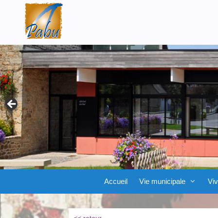
Aller
Skip
au
to
contenu
content
Accueil
Vie municipale
Viv