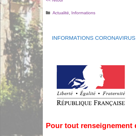
<< retour
Catégories
Actualité
,
Informations
INFORMATIONS CORONAVIRUS 
Pour tout renseignement d