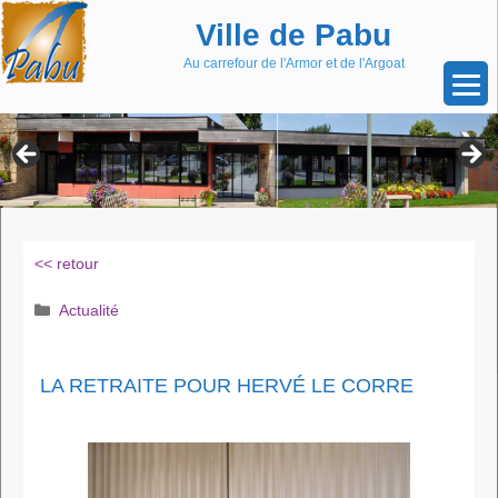
Aller
Skip
Ville de Pabu
au
to
contenu
content
Au carrefour de l'Armor et de l'Argoat
<< retour
Catégories
Actualité
LA RETRAITE POUR HERVÉ LE CORRE