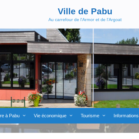
Ville de Pabu
Au carrefour de l'Armor et de l'Argoat
re à Pabu
Vie économique
Tourisme
Informations