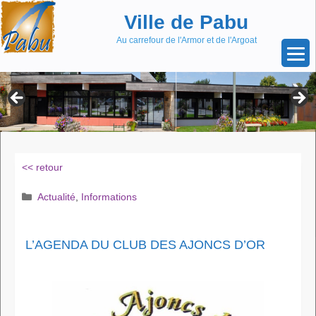
Aller
Skip
Ville de Pabu
au
to
contenu
content
Au carrefour de l'Armor et de l'Argoat
<< retour
Catégories
Actualité
,
Informations
L’AGENDA DU CLUB DES AJONCS D’OR