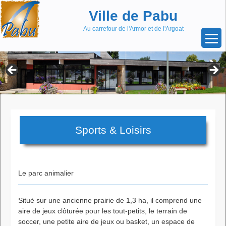
Aller
Skip
Ville de Pabu
au
to
contenu
content
Au carrefour de l'Armor et de l'Argoat
Sports & Loisirs
Le parc animalier
Situé sur une ancienne prairie de 1,3 ha, il comprend une
aire de jeux clôturée pour les tout-petits, le terrain de
soccer, une petite aire de jeux ou basket, un espace de