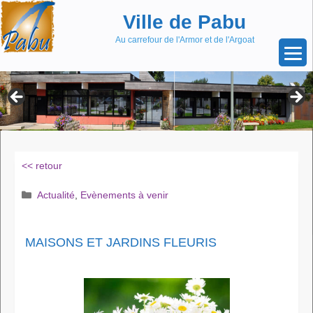
Aller
Skip
Ville de Pabu
au
to
contenu
content
Au carrefour de l'Armor et de l'Argoat
<< retour
Catégories
Actualité
,
Evènements à venir
MAISONS ET JARDINS FLEURIS