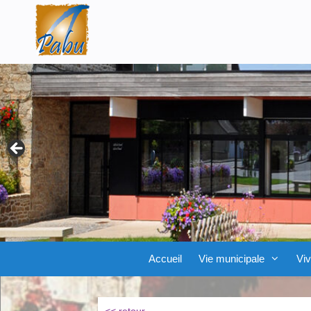
Aller
Skip
au
to
contenu
content
Accueil
Vie municipale
Viv