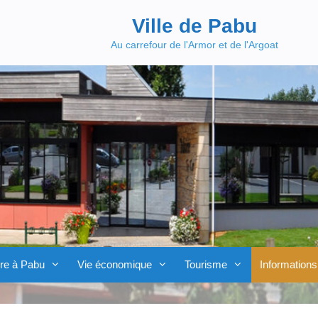
Ville de Pabu
Au carrefour de l'Armor et de l'Argoat
re à Pabu
Vie économique
Tourisme
Informations