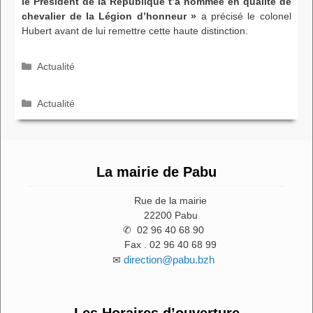
le Président de la République t’a nommée en qualité de
chevalier de la Légion d’honneur »
a précisé le colonel
Hubert avant de lui remettre cette haute distinction.
Catégories
Actualité
Catégories
Actualité
La mairie de Pabu
Rue de la mairie
22200 Pabu
✆ 02 96 40 68 90
Fax . 02 96 40 68 99
direction@pabu.bzh
✉