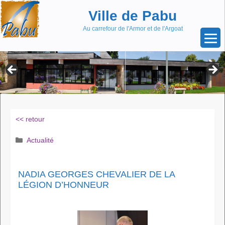
Aller
Skip
Ville de Pabu
au
to
contenu
content
Au carrefour de l'Armor et de l'Argoat
<< retour
Catégories
Actualité
NADIA GEORGES CHEVALIER DE LA
LÉGION D’HONNEUR