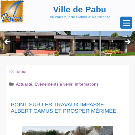
Aller
Skip
Ville de Pabu
au
to
contenu
content
Au carrefour de l'Armor et de l'Argoat
<< retour
Catégories
Actualité
,
Evènements à venir
,
Informations
POINT SUR LES TRAVAUX IMPASSE
ALBERT CAMUS ET PROSPER MÉRIMÉE