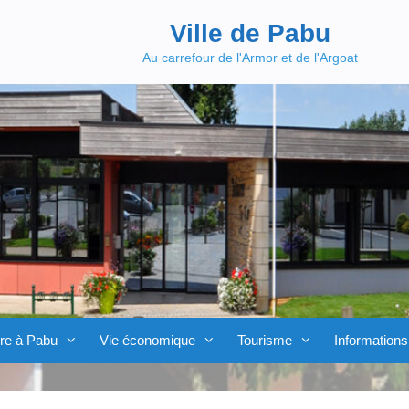
Ville de Pabu
Au carrefour de l'Armor et de l'Argoat
re à Pabu
Vie économique
Tourisme
Informations