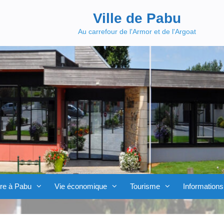
Ville de Pabu
Au carrefour de l'Armor et de l'Argoat
re à Pabu
Vie économique
Tourisme
Informations