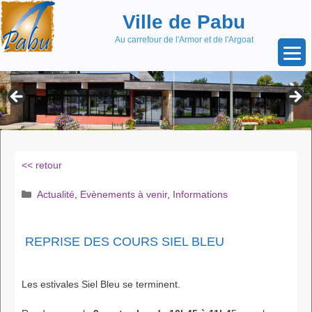
Aller
Skip
Ville de Pabu
au
to
contenu
content
Au carrefour de l'Armor et de l'Argoat
<< retour
Catégories
Actualité
,
Evènements à venir
,
Informations
REPRISE DES COURS SIEL BLEU
Les estivales Siel Bleu se terminent.