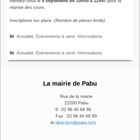
Rendez-vous le
9 septembre de 10h45 à 11h4
5 pour la
reprise des cours.
Inscriptions sur place
. (Nombre de places limité)
Catégories
Actualité
,
Evènements à venir
,
Informations
Catégories
Actualité
,
Evènements à venir
,
Informations
La mairie de Pabu
Rue de la mairie
22200 Pabu
✆ 02 96 40 68 90
Fax . 02 96 40 68 99
direction@pabu.bzh
✉