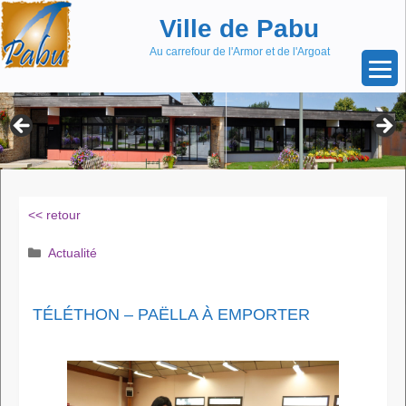
Aller
Skip
Ville de Pabu
au
to
contenu
content
Au carrefour de l'Armor et de l'Argoat
<< retour
Catégories
Actualité
TÉLÉTHON – PAËLLA À EMPORTER