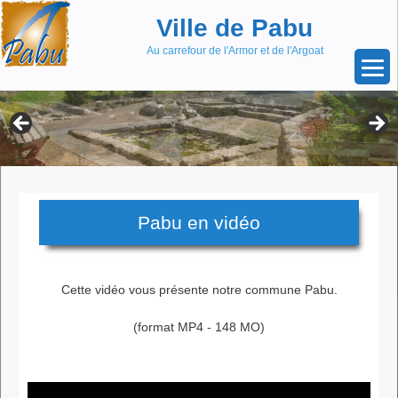
Aller
Skip
Ville de Pabu
au
to
contenu
content
Au carrefour de l'Armor et de l'Argoat
Pabu en vidéo
Cette vidéo vous présente notre commune Pabu.
(format MP4 - 148 MO)