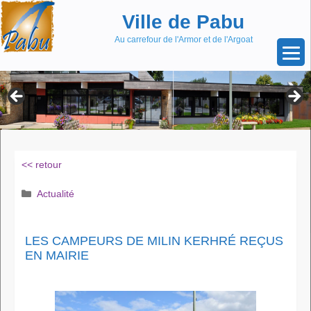
Aller
Skip
Ville de Pabu
au
to
contenu
content
Au carrefour de l'Armor et de l'Argoat
<< retour
Catégories
Actualité
LES CAMPEURS DE MILIN KERHRÉ REÇUS
EN MAIRIE