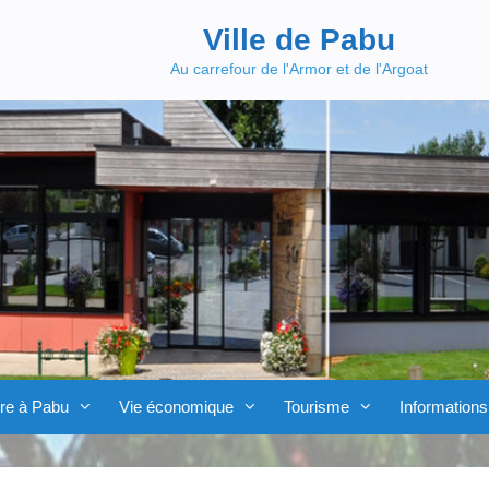
Ville de Pabu
Au carrefour de l'Armor et de l'Argoat
re à Pabu
Vie économique
Tourisme
Informations