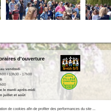
oraires d’ouverture
 au vendredi
h00 / 13h30 - 17h00
di
2h00
e le mardi après-midi
 juillet et août
ation de cookies afin de profiter des performances du site ...
© 2025 Ville de Pabu - Hébergement
Qualité Informatique