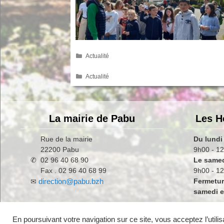
Catégories
Actualité
Catégories
Actualité
La mairie de Pabu
Les H
Rue de la mairie
Du lundi
22200 Pabu
9h00 - 12
✆ 02 96 40 68 90
Le same
Fax . 02 96 40 68 99
9h00 - 1
direction@pabu.bzh
Fermetur
✉
samedi en
En poursuivant votre navigation sur ce site, vous acceptez l’utilis