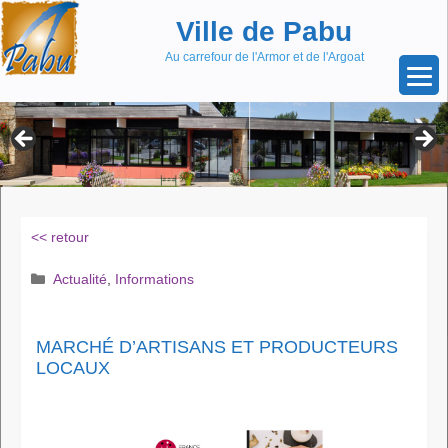
Aller
Skip
Ville de Pabu
au
to
contenu
content
Au carrefour de l'Armor et de l'Argoat
<< retour
Catégories
Actualité
,
Informations
MARCHÉ D’ARTISANS ET PRODUCTEURS
LOCAUX