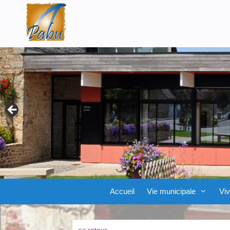
Aller
Skip
au
to
contenu
content
Accueil
Vie municipale
Viv