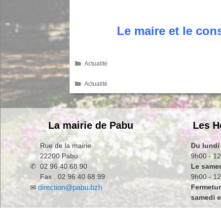
Le maire et le co
Catégories
Actualité
Catégories
Actualité
La mairie de Pabu
Les H
Rue de la mairie
Du lundi
22200 Pabu
9h00 - 12
✆ 02 96 40 68 90
Le same
Fax . 02 96 40 68 99
9h00 - 1
direction@pabu.bzh
Fermetur
✉
samedi en