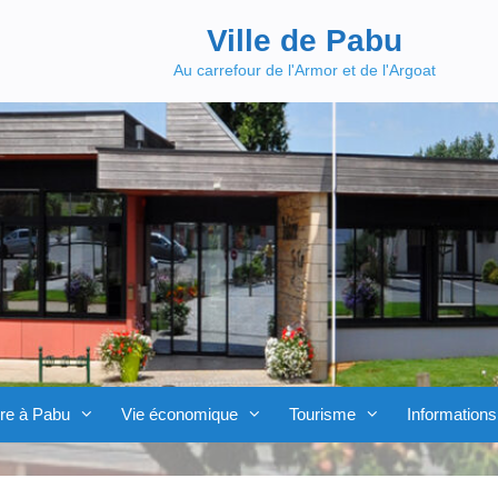
Ville de Pabu
Au carrefour de l'Armor et de l'Argoat
re à Pabu
Vie économique
Tourisme
Informations