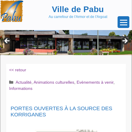
Aller
Skip
Ville de Pabu
au
to
contenu
content
Au carrefour de l'Armor et de l'Argoat
<< retour
Catégories
Actualité
,
Animations culturelles
,
Evènements à venir
,
Informations
PORTES OUVERTES À LA SOURCE DES
KORRIGANES