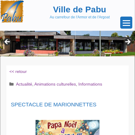
Aller
Skip
Ville de Pabu
au
to
contenu
content
Au carrefour de l'Armor et de l'Argoat
<< retour
Catégories
Actualité
,
Animations culturelles
,
Informations
SPECTACLE DE MARIONNETTES