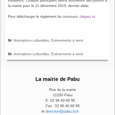
initiateurs. Chaque participant devra soumettre ses photos à
la mairie pour le 21 décembre 2019, dernier délai.
Pour télécharger le règlement du concours,
cliquez ici
.
Catégories
Animations culturelles
,
Evènements à venir
Catégories
Animations culturelles
,
Evènements à venir
La mairie de Pabu
Rue de la mairie
22200 Pabu
✆ 02 96 40 68 90
Fax . 02 96 40 68 99
direction@pabu.bzh
✉