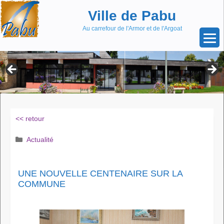
Aller
Skip
Ville de Pabu
au
to
contenu
content
Au carrefour de l'Armor et de l'Argoat
<< retour
Catégories
Actualité
UNE NOUVELLE CENTENAIRE SUR LA
COMMUNE